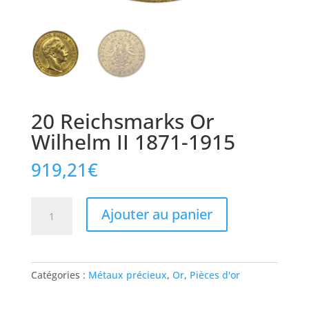
20 Reichsmarks Or
Wilhelm II 1871-1915
919,21
€
quantité
Ajouter au panier
de
20
Reichsmarks
Or
Catégories :
Métaux précieux
,
Or
,
Pièces d'or
Wilhelm
II