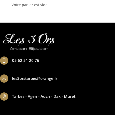
Votre panier est vide.
05 62 51 20 76

les3orstarbes@orange.fr

Tarbes - Agen - Auch - Dax - Muret
