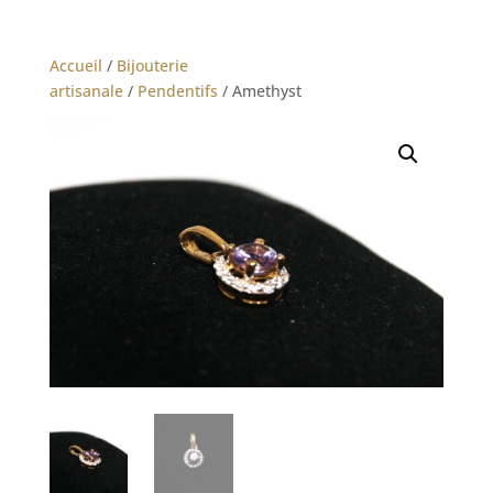
Accueil
/
Bijouterie
artisanale
/
Pendentifs
/ Amethyst