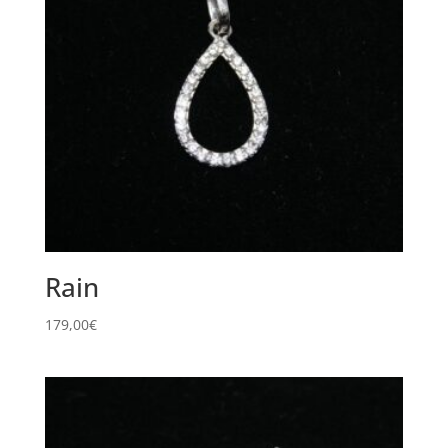
Rain
179,00
€