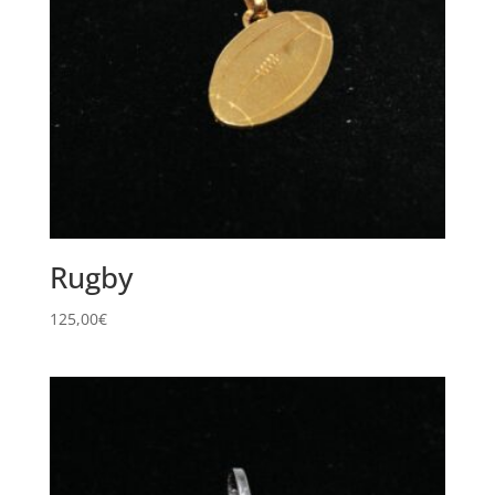
Rugby
125,00
€