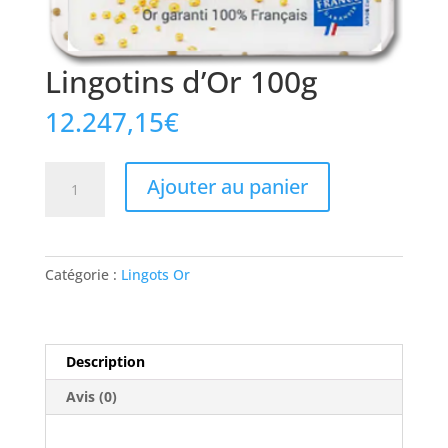
Lingotins d’Or 100g
12.247,15
€
quantité
Ajouter au panier
de
Lingotins
d’Or
100g
Catégorie :
Lingots Or
Description
Avis (0)