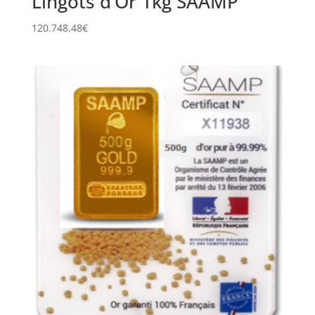
Lingots d’Or 1kg SAAMP
120.748,48
€