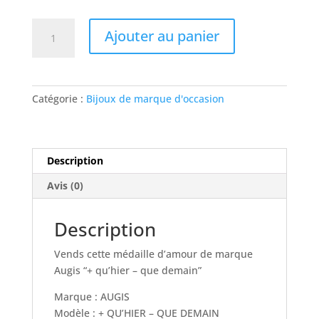
quantité
Ajouter au panier
de
Médaille
d'amour
"+qu'hier
Catégorie :
Bijoux de marque d'occasion
-
que
demain"
Description
Avis (0)
Description
Vends cette médaille d’amour de marque
Augis “+ qu’hier – que demain”
Marque : AUGIS
Modèle : + QU’HIER – QUE DEMAIN