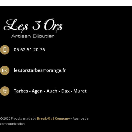
05 62 51 20 76

les3orstarbes@orange.fr

Tarbes - Agen - Auch - Dax - Muret

© 2020 Proudly made by
Break-Out Company
– Agence de
communication